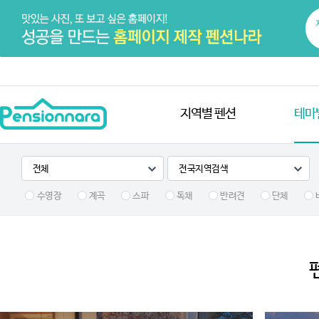
지역별 펜션
테마
수영장
계곡
스파
독채
반려견
단체