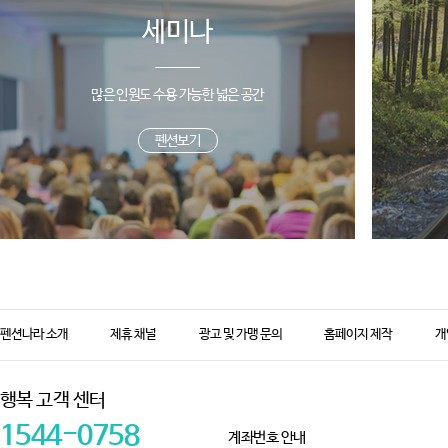
세미나
많은 인원도 수용 가능한 넓은 공간
펜션보기
펜션나라 소개
제휴 채널
광고 및 가맹 문의
홈페이지 제작
개
행복 고객 센터
1544-0758
계좌번호 안내