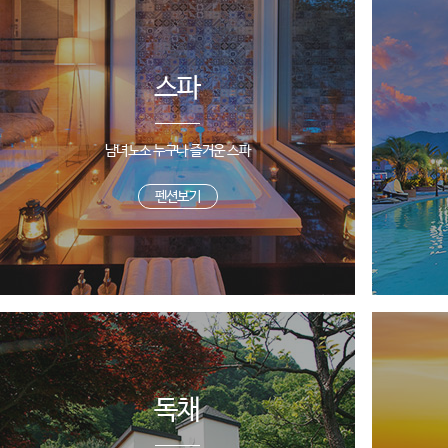
스파
남녀노소 누구나 즐거운 스파
펜션보기
독채